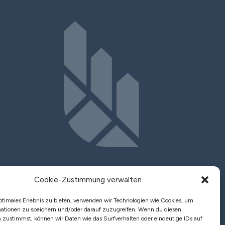
Cookie-Zustimmung verwalten
Fachbeiträge
ptimales Erlebnis zu bieten, verwenden wir Technologien wie Cookies, um
ationen zu speichern und/oder darauf zuzugreifen. Wenn du diesen
Kontakt
 zustimmst, können wir Daten wie das Surfverhalten oder eindeutige IDs auf