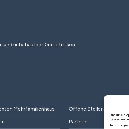
en und unbebauten Grundstücken
chten Mehrfamilienhaus
Offene Stellen
Um dir ein o
Geräteinform
en
Partner
Technologien