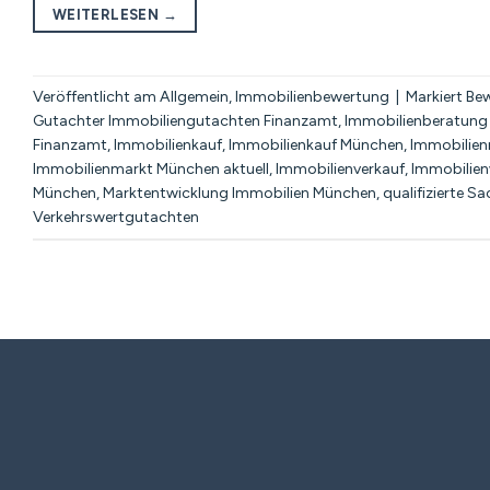
WEITERLESEN
→
Veröffentlicht am
Allgemein
,
Immobilienbewertung
|
Markiert
Bew
Gutachter Immobiliengutachten Finanzamt
,
Immobilienberatung
Finanzamt
,
Immobilienkauf
,
Immobilienkauf München
,
Immobilie
Immobilienmarkt München aktuell
,
Immobilienverkauf
,
Immobilien
München
,
Marktentwicklung Immobilien München
,
qualifizierte S
Verkehrswertgutachten