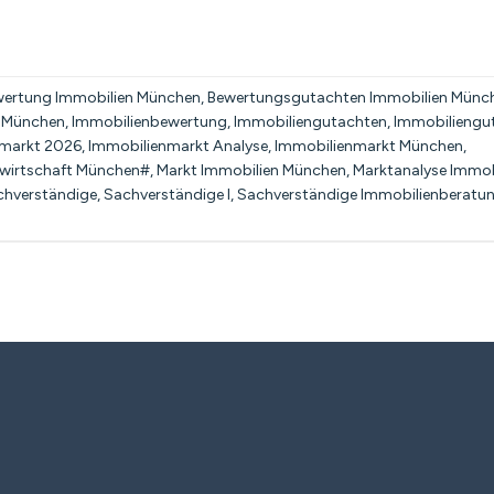
ertung Immobilien München
,
Bewertungsgutachten Immobilien Münc
 München
,
Immobilienbewertung
,
Immobiliengutachten
,
Immobiliengu
nmarkt 2026
,
Immobilienmarkt Analyse
,
Immobilienmarkt München
,
wirtschaft München#
,
Markt Immobilien München
,
Marktanalyse Immob
achverständige
,
Sachverständige I
,
Sachverständige Immobilienberatu