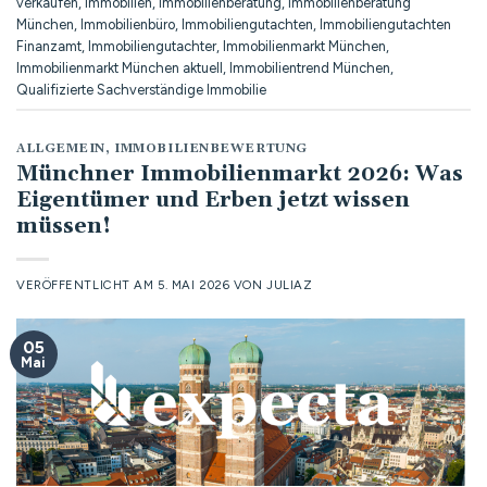
verkaufen
,
Immobilien
,
Immobilienberatung
,
Immobilienberatung
München
,
Immobilienbüro
,
Immobiliengutachten
,
Immobiliengutachten
Finanzamt
,
Immobiliengutachter
,
Immobilienmarkt München
,
Immobilienmarkt München aktuell
,
Immobilientrend München
,
Qualifizierte Sachverständige Immobilie
ALLGEMEIN
,
IMMOBILIENBEWERTUNG
Münchner Immobilienmarkt 2026: Was
Eigentümer und Erben jetzt wissen
müssen!
VERÖFFENTLICHT AM
5. MAI 2026
VON
JULIAZ
05
Mai