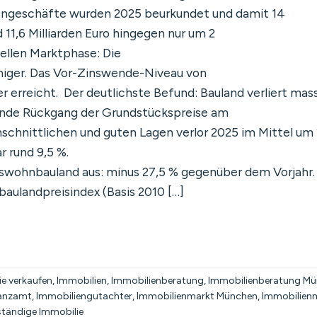
engeschäfte wurden 2025 beurkundet und damit 14
 11,6 Milliarden Euro hingegen nur um 2
uellen Marktphase: Die
eniger. Das Vor-Zinswende-Niveau von
r erreicht. Der deutlichste Befund: Bauland verliert mass
tende Rückgang der Grundstückspreise am
schnittlichen und guten Lagen verlor 2025 im Mittel um 
r rund 9,5 %.
sswohnbauland aus: minus 27,5 % gegenüber dem Vorjahr
ulandpreisindex (Basis 2010 […]
e verkaufen
,
Immobilien
,
Immobilienberatung
,
Immobilienberatung M
nanzamt
,
Immobiliengutachter
,
Immobilienmarkt München
,
Immobilien
rständige Immobilie