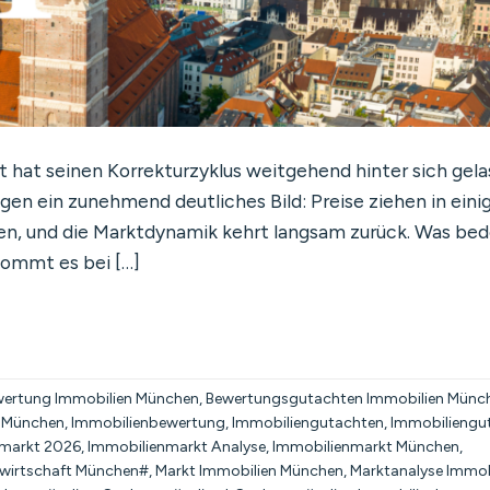
at seinen Korrekturzyklus weitgehend hinter sich gela
gen ein zunehmend deutliches Bild: Preise ziehen in eini
en, und die Marktdynamik kehrt langsam zurück. Was bed
kommt es bei […]
ertung Immobilien München
,
Bewertungsgutachten Immobilien Münc
 München
,
Immobilienbewertung
,
Immobiliengutachten
,
Immobiliengu
nmarkt 2026
,
Immobilienmarkt Analyse
,
Immobilienmarkt München
,
wirtschaft München#
,
Markt Immobilien München
,
Marktanalyse Immob