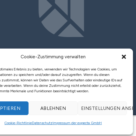
Cookie-Zustimmung verwalten
Fachbeiträge
ptimales Erlebnis zu bieten, verwenden wir Technologien wie Cookies, um
ationen zu speichern und/oder darauf zuzugreifen. Wenn du diesen
Kontakt
 zustimmst, können wir Daten wie das Surfverhalten oder eindeutige IDs auf
te verarbeiten. Wenn du deine Zustimmung nicht erteilst oder zurückziehst,
immte Merkmale und Funktionen beeinträchtigt werden.
PTIEREN
ABLEHNEN
EINSTELLUNGEN ANSE
Datenschutz
|
Cookie Richtlinien
|
Impressum
Cookie-Richtlinie
Datenschutz
Impressum der expecta GmbH