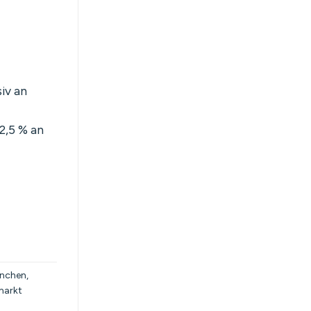
iv an
2,5 % an
.
ünchen
,
markt