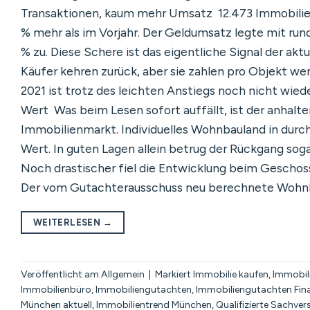
Transaktionen, kaum mehr Umsatz 12.473 Immobili
% mehr als im Vorjahr. Der Geldumsatz legte mit rund
% zu. Diese Schere ist das eigentliche Signal der akt
Käufer kehren zurück, aber sie zahlen pro Objekt w
2021 ist trotz des leichten Anstiegs noch nicht wiede
Wert Was beim Lesen sofort auffällt, ist der anhal
Immobilienmarkt. Individuelles Wohnbauland in durch
Wert. In guten Lagen allein betrug der Rückgang soga
Noch drastischer fiel die Entwicklung beim Gescho
Der vom Gutachterausschuss neu berechnete Wohnba
WEITERLESEN
→
Veröffentlicht am
Allgemein
|
Markiert
Immobilie kaufen
,
Immobili
Immobilienbüro
,
Immobiliengutachten
,
Immobiliengutachten Fi
München aktuell
,
Immobilientrend München
,
Qualifizierte Sachve