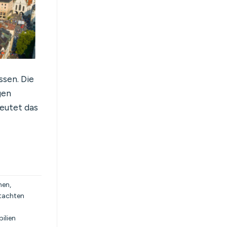
ssen. Die
gen
eutet das
hen
,
tachten
ilien