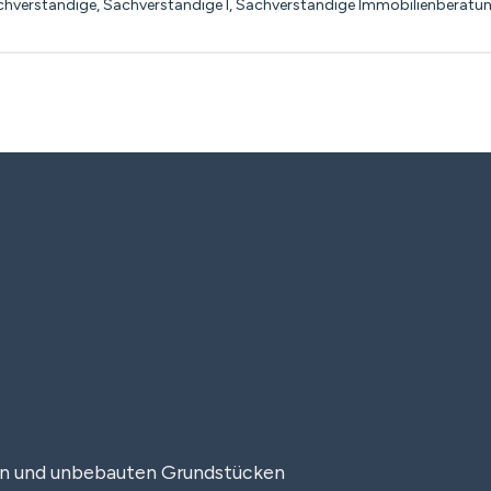
achverständige
,
Sachverständige I
,
Sachverständige Immobilienberatu
en und unbebauten Grundstücken