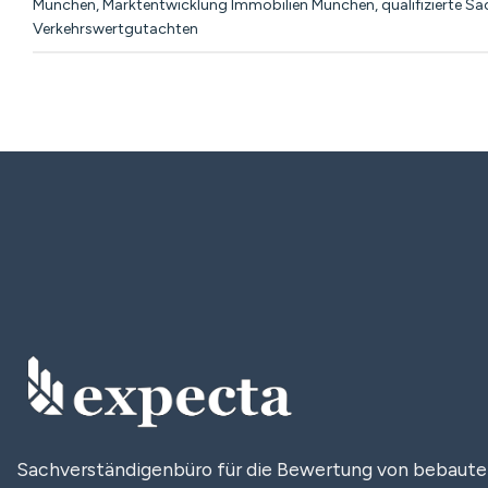
München
,
Marktentwicklung Immobilien München
,
qualifizierte S
Verkehrswertgutachten
Sachverständigenbüro für die Bewertung von bebaut