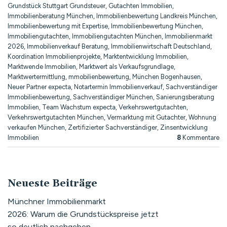
Grundstück Stuttgart Grundsteuer
,
Gutachten Immobilien
,
Immobilienberatung München
,
Immobilienbewertung Landkreis München
,
Immobilienbewertung mit Expertise
,
Immobilienbewertung München
,
Immobiliengutachten
,
Immobiliengutachten München
,
Immobilienmarkt
2026
,
Immobilienverkauf Beratung
,
Immobilienwirtschaft Deutschland
,
Koordination Immobilienprojekte
,
Marktentwicklung Immobilien
,
Marktwende Immobilien
,
Marktwert als Verkaufsgrundlage
,
Marktwertermittlung
,
mmobilienbewertung
,
München Bogenhausen
,
Neuer Partner expecta
,
Notartermin Immobilienverkauf
,
Sachverständiger
Immobilienbewertung
,
Sachverständiger München
,
Sanierungsberatung
Immobilien
,
Team Wachstum expecta
,
Verkehrswertgutachten
,
Verkehrswertgutachten München
,
Vermarktung mit Gutachter
,
Wohnung
verkaufen München
,
Zertifizierter Sachverständiger
,
Zinsentwicklung
Immobilien
8
Kommentare
Neueste Beiträge
Münchner Immobilienmarkt
2026: Warum die Grundstückspreise jetzt
so deutlich nachgeben