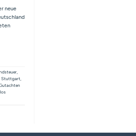
er neue
eutschland
reten
ndsteuer
,
 Stuttgart
,
Gutachten
los