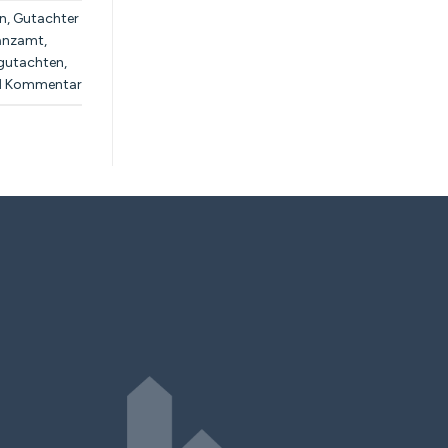
n
,
Gutachter
nanzamt
,
gutachten
,
1
Kommentar