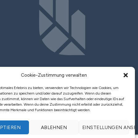
Cookie-Zustimmung verwalten
Fachbeiträge
ptimales Erlebnis zu bieten, verwenden wir Technologien wie Cookies, um
ationen zu speichern und/oder darauf zuzugreifen. Wenn du diesen
Kontakt
 zustimmst, können wir Daten wie das Surfverhalten oder eindeutige IDs auf
te verarbeiten. Wenn du deine Zustimmung nicht erteilst oder zurückziehst,
immte Merkmale und Funktionen beeinträchtigt werden.
PTIEREN
ABLEHNEN
EINSTELLUNGEN ANSE