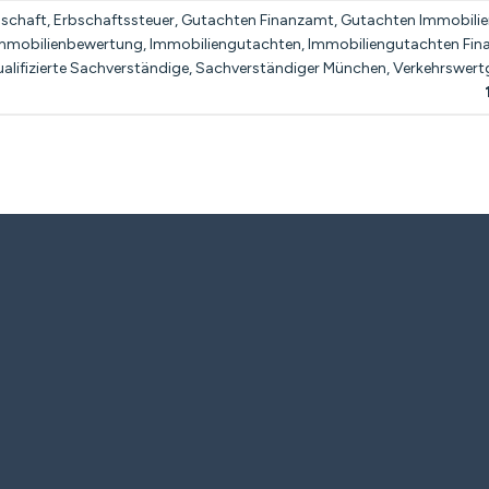
bschaft
,
Erbschaftssteuer
,
Gutachten Finanzamt
,
Gutachten Immobilie
mmobilienbewertung
,
Immobiliengutachten
,
Immobiliengutachten Fi
alifizierte Sachverständige
,
Sachverständiger München
,
Verkehrswert