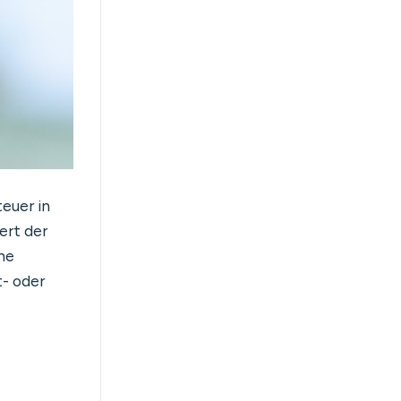
euer in
ert der
ne
- oder