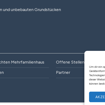
en und unbebauten Grundstücken
chten Mehrfamilienhaus
Offene Stellen
Um dir ein o
Geräteinform
en
Partner
Technologien
dieser Websi
können best
AKZE