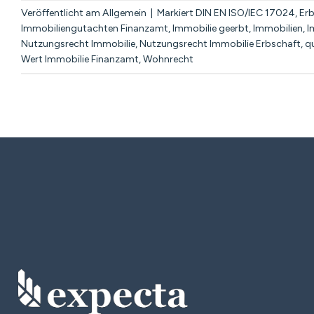
Veröffentlicht am
Allgemein
|
Markiert
DIN EN ISO/IEC 17024
,
Er
Immobiliengutachten Finanzamt
,
Immobilie geerbt
,
Immobilien
,
I
Nutzungsrecht Immobilie
,
Nutzungsrecht Immobilie Erbschaft
,
qu
Wert Immobilie Finanzamt
,
Wohnrecht